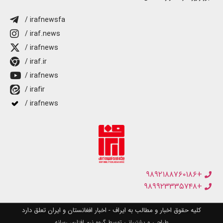
/ irafnewsfa
/ iraf.news
/ irafnews
/ iraf.ir
/ irafnews
/ irafir
/ irafnews
+۹۸۹۲۱۸۸۷۶۰۱۸۶
+۹۸۹۹۲۳۳۳۵۷۴۸
کلیه حقوق اخبار و مطالب به ایراف - اخبار افغانستان و ایران تعلق دارد
طراحی و پشتیبانی توسط گروه نرم افزاری رسانه