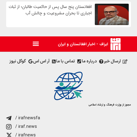
افغانستان پنج سال پس از حاکمیت طالبان؛ از ثبات
اجباری تا بحران مشروعیت و چالش آب
ایراف - اخبار افغانستان و ایران
ارسال خبر
درباره ما
تماس با ما
آر اس اس
گوگل نیوز
مجوز از وزارت فرهنگ و ارشاد اسلامی
/ irafnewsfa
/ iraf.news
/ irafnews