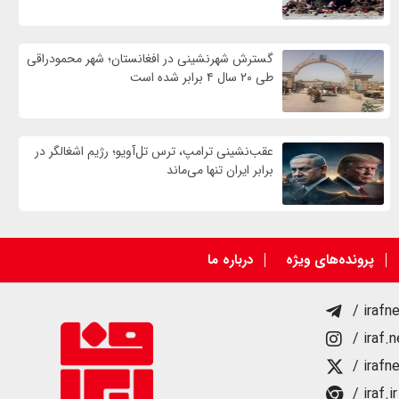
گسترش شهرنشینی در افغانستان؛ شهر محمودراقی
طی ۲۰ سال ۴ برابر شده است
عقب‌نشینی ترامپ، ترس تل‌آویو؛ رژیم اشغالگر در
برابر ایران تنها می‌ماند
پرونده‌های ویژه
درباره ما
/ irafn
/ iraf.
/ irafn
/ iraf.ir