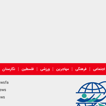
اجتماعی
فرهنگی
مهاجرین
ورزشی
فلسطین
نگارستان
ewsfa
news
ews