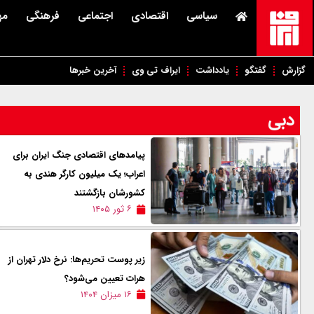
سیاسی
اقتصادی
اجتماعی
فرهنگی
مه
گزارش
گفتگو
یادداشت
ایراف تی وی
آخرین خبرها
دبی
پیامدهای اقتصادی جنگ ایران برای
اعراب؛ یک میلیون کارگر هندی به
کشورشان بازگشتند
۶ ثور ۱۴۰۵
زیر پوست تحریم‌ها: نرخ دلار تهران از
هرات تعیین می‌شود؟
۱۶ میزان ۱۴۰۴