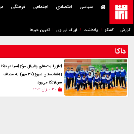
سیاسی
اقتصادی
اجتماعی
فرهنگی
مه
گزارش
گفتگو
یادداشت
ایراف تی وی
آخرین خبرها
داکا
آغاز رقابت‌های والیبال مرکز آسیا در داکا
| افغانستان امروز (۳۰ مهر) به مصاف
سریلانکا می‌رود
۳۰ میزان ۱۴۰۴