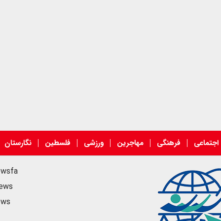
اجتماعی
فرهنگی
مهاجرین
ورزشی
فلسطین
نگارستان
ewsfa
news
ews