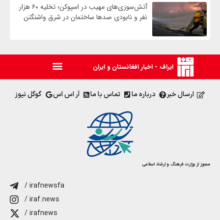
آتش‌سوزی‌های مهیب در اسپوکن؛ تخلیه ۶۰ هزار
نفر و نابودی صدها ساختمان در شرق واشنگتن
ایراف - اخبار افغانستان و ایران
ارسال خبر
درباره ما
تماس با ما
آر اس اس
گوگل نیوز
مجوز از وزارت فرهنگ و ارشاد اسلامی
/ irafnewsfa
/ iraf.news
/ irafnews