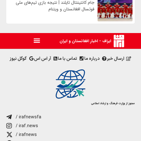
جام کانتیننتال تایلند | نتیجه بازی تیم‌های ملی
فوتسال افغانستان و ویتنام
ایراف - اخبار افغانستان و ایران
ارسال خبر
درباره ما
تماس با ما
آر اس اس
گوگل نیوز
مجوز از وزارت فرهنگ و ارشاد اسلامی
/ irafnewsfa
/ iraf.news
/ irafnews