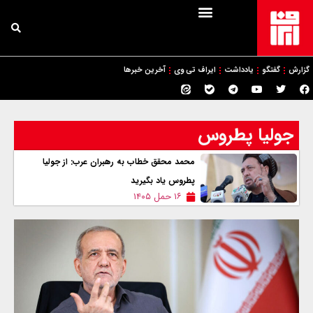
گزارش
گفتگو
یادداشت
ایراف تی وی
آخرین خبرها
جولیا پطروس
محمد محقق خطاب به رهبران عرب: از جولیا
پطروس یاد بگیرید
۱۶ حمل ۱۴۰۵