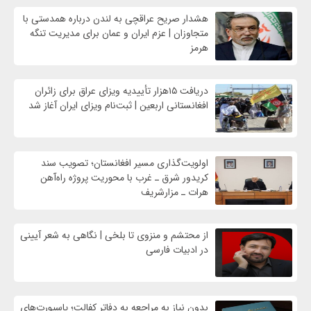
هشدار صریح عراقچی به لندن درباره همدستی با
متجاوزان | عزم ایران و عمان برای مدیریت تنگه
هرمز
دریافت ۱۵هزار تأییدیه ویزای عراق برای زائران
افغانستانی اربعین | ثبت‌نام ویزای ایران آغاز شد
اولویت‌گذاری مسیر افغانستان؛ تصویب سند
کریدور شرق ـ غرب با محوریت پروژه راه‌آهن
هرات ـ مزارشریف
از محتشم و منزوی تا بلخی | نگاهی به شعر آیینی
در ادبیات فارسی
بدون نیاز به مراجعه به دفاتر کفالت؛ پاسپورت‌های