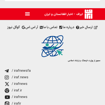
ایراف - اخبار افغانستان و ایران
ارسال خبر
درباره ما
تماس با ما
آر اس اس
گوگل نیوز
مجوز از وزارت فرهنگ و ارشاد اسلامی
/ irafnewsfa
/ iraf.news
/ irafnews
/ iraf.ir
/ irafnews
/ irafir