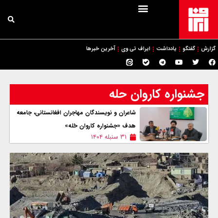
گزارش
گفتگو
یادداشت
ایراف تی وی
آخرین خبرها
جشنواره کاروان حله
شاعران و نویسندگان مهاجران افغانستانی، جامعه
هدف «جشنواره کاروان حُله»
۳۱ سنبله ۱۴۰۴