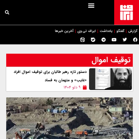
گزارش
گفتگو
یادداشت
ایراف تی وی
آخرین خبرها
توقیف اموال
دستور تازه رهبر طالبان برای توقیف اموال افراد
«غایب» و متهمان به فساد
۹ دلو ۱۴۰۴