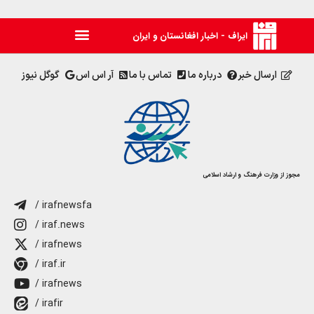
ایراف - اخبار افغانستان و ایران
ارسال خبر
درباره ما
تماس با ما
آر اس اس
گوگل نیوز
مجوز از وزارت فرهنگ و ارشاد اسلامی
/ irafnewsfa
/ iraf.news
/ irafnews
/ iraf.ir
/ irafnews
/ irafir