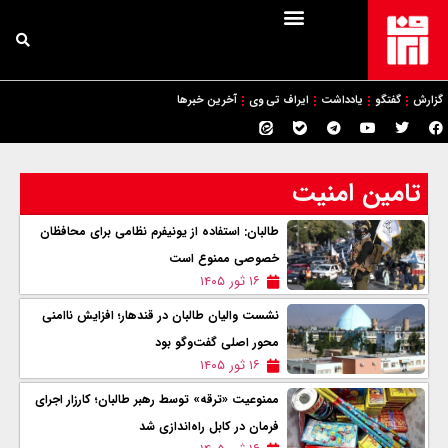
گزارش
گفتگو
یادداشت
ایراف تی وی
آخرین خبرها
تامین امنیت
طالبان: استفاده از یونیفرم نظامی برای محافظان
خصوصی ممنوع است
۱۶ ثور ۱۴۰۵
نشست والیان طالبان در قندهار؛ افزایش ناامنی
محور اصلی گفت‌وگو بود
۱۶ ثور ۱۴۰۵
ممنوعیت «ترقه» توسط رهبر طالبان؛ کارزار اجرای
فرمان در کابل راه‌اندازی شد