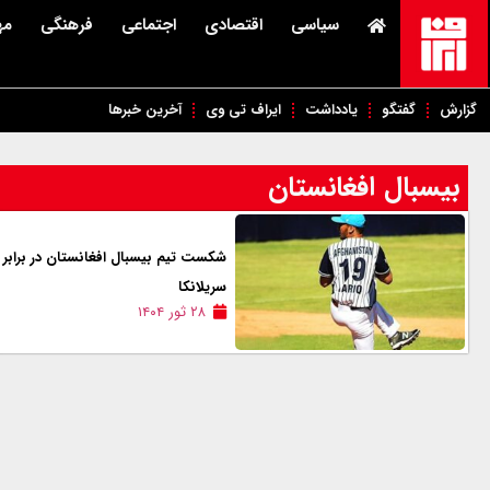
سیاسی
اقتصادی
اجتماعی
فرهنگی
مه
گزارش
گفتگو
یادداشت
ایراف تی وی
آخرین خبرها
بیسبال افغانستان
شکست تیم بیسبال افغانستان در برابر
سریلانکا
۲۸ ثور ۱۴۰۴