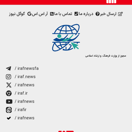
ارسال خبر
درباره ما
تماس با ما
آر اس اس
گوگل نیوز
مجوز از وزارت فرهنگ و ارشاد اسلامی
/ irafnewsfa
/ iraf.news
/ irafnews
/ iraf.ir
/ irafnews
/ irafir
/ irafnews