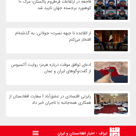
فاجعه در ارتفاعات قره‌قروم پاکستان؛ مرگ ۱۰
کوهنورد برجسته جهان تایید شد
از القاعده تا جبهه نصرت؛ جولانی: به گذشته‌ام
افتخار می‌کنم
ادعای توافق موقت درباره هرمز؛ روایت آکسیوس
از گفت‌وگوهای ایران و عمان
رایزنی اقتصادی در عشق‌آباد | سفارت افغانستان از
همکاری همه‌جانبه با تاجران خبر داد
ایراف - اخبار افغانستان و ایران