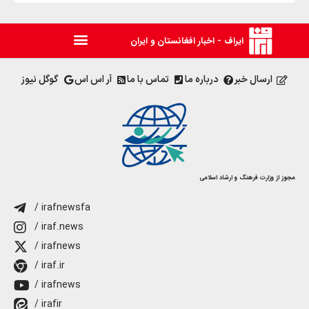
ایراف - اخبار افغانستان و ایران
ارسال خبر
درباره ما
تماس با ما
آر اس اس
گوگل نیوز
مجوز از وزارت فرهنگ و ارشاد اسلامی
/ irafnewsfa
/ iraf.news
/ irafnews
/ iraf.ir
/ irafnews
/ irafir