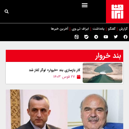
گزارش
گفتگو
یادداشت
ایراف تی وی
آخرین خبرها
بند خروار
کار بازسازی بند «خروار» لوگر آغاز شد
۲۷ قوس ۱۴۰۳