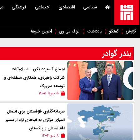
سیاسی
اقتصادی
اجتماعی
فرهنگی
مه
گزارش
گفتگو
یادداشت
ایراف تی وی
آخرین خبرها
بندر گوادر
اجماع گسترده پکن – اسلام‌آباد؛
شراکت راهبردی، همکاری منطقه‌ای و
توسعه سی‌پک
۵ جوزا ۱۴۰۵
سرمایه‌گذاری قزاقستان برای اتصال
آسیای مرکزی به آب‌های آزاد از مسیر
افغانستان و پاکستان
۸ دلو ۱۴۰۴