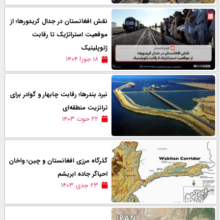
نقش افغانستان در جدال کریدورها؛ از
موقعیت استراتژیک تا رقابت
ژئوپلیتیک
۱۸ جوزا ۱۴۰۴
نبرد بندرها؛ رقابت چابهار و گوادر برای
ترانزیت منطقه‌ای
۲۲ حوت ۱۴۰۳
گذرگاه مرزی افغانستان و چین؛ واخان
احیاگر جاده ابریشم
۲۳ جدی ۱۴۰۳