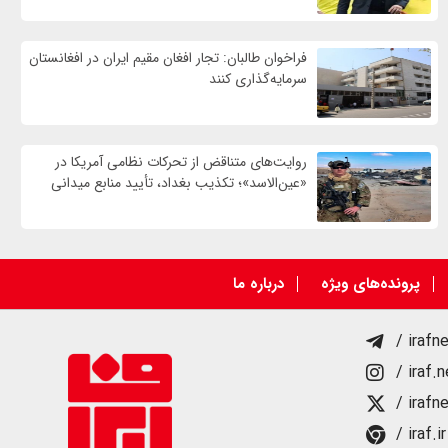
فراخوان طالبان: تجار افغان مقیم ایران در افغانستان
سرمایه‌گذاری کنند
روایت‌های متناقض از تحرکات نظامی آمریکا در
«عین‌الاسد»؛ تکذیب بغداد، تأیید منابع میدانی
پرونده‌های ویژه
درباره ما
/ irafn
/ iraf.
/ irafn
/ iraf.ir