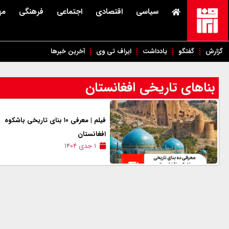
سیاسی
اقتصادی
اجتماعی
فرهنگی
مه
گزارش
گفتگو
یادداشت
ایراف تی وی
آخرین خبرها
بناهای تاریخی افغانستان
فیلم | معرفی ۱۰ بنای تاریخی باشکوه
افغانستان
۱ جدی ۱۴۰۴