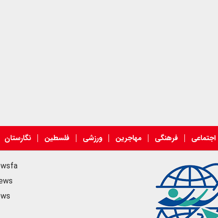
اجتماعی
فرهنگی
مهاجرین
ورزشی
فلسطین
نگارستان
ewsfa
news
ews