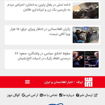
ادامه تنش در یفتل پایین بدخشان؛ اعتراض مردم
به بازرسی یک زن و تیراندازی طالبان
زائران افغانستانی در انتظار ویزای عراق؛ ۱۵ هزار
ویزا کافی نیست
سقوط اخلاق سیاسی در واشنگتن؛ صعود ۸۷
درصدی الفاظ رکیک در ادبیات کاخ‌نشینان
ایراف - اخبار افغانستان و ایران
ارسال خبر
درباره ما
تماس با ما
آر اس اس
گوگل نیوز