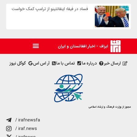
فساد در فیفا؛ اینفانتینو از ترامپ کمک خواست
ایراف - اخبار افغانستان و ایران
ارسال خبر
درباره ما
تماس با ما
آر اس اس
گوگل نیوز
مجوز از وزارت فرهنگ و ارشاد اسلامی
/ irafnewsfa
/ iraf.news