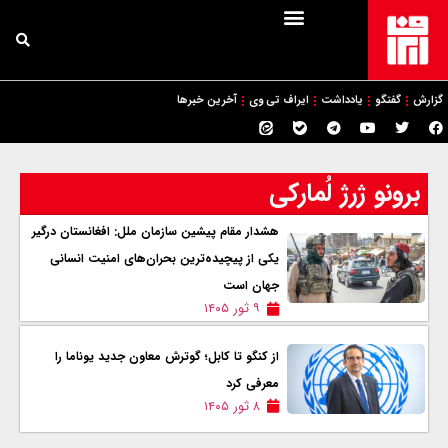
گزارش
گفتگو
یادداشت
ایراف تی وی
آخرین خبرها
برونو ژرژ لُمارکی
هشدار مقام پیشین سازمان ملل: افغانستان درگیر
یکی از پیچیده‌ترین بحران‌های امنیت انسانی
جهان است
۹ ثور ۱۴۰۵
از کنگو تا کابل؛ گوترش معاون جدید یوناما را
معرفی کرد
۸ ثور ۱۴۰۵