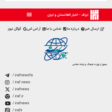
ایراف - اخبار افغانستان و ایران
ارسال خبر
درباره ما
تماس با ما
آر اس اس
گوگل نیوز
مجوز از وزارت فرهنگ و ارشاد اسلامی
/ irafnewsfa
/ iraf.news
/ irafnews
/ iraf.ir
/ irafnews
/ irafir