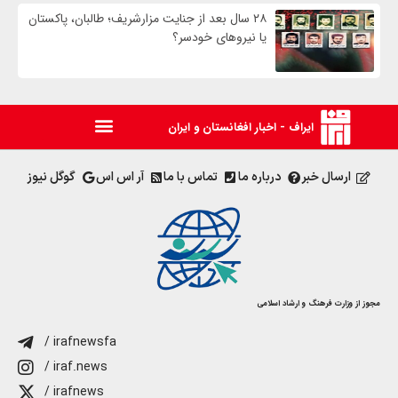
۲۸ سال بعد از جنایت مزارشریف؛ طالبان، پاکستان
یا نیروهای خودسر؟
ایراف - اخبار افغانستان و ایران
ارسال خبر
درباره ما
تماس با ما
آر اس اس
گوگل نیوز
مجوز از وزارت فرهنگ و ارشاد اسلامی
/ irafnewsfa
/ iraf.news
/ irafnews