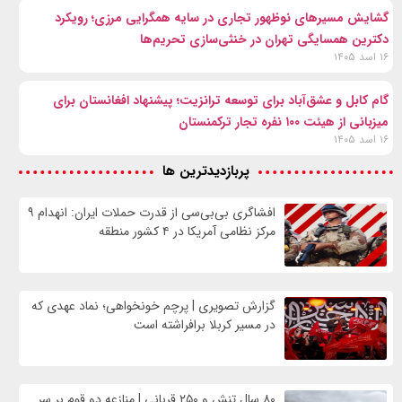
گشایش مسیرهای نوظهور تجاری در سایه همگرایی مرزی؛ رویکرد
دکترین همسایگی تهران در خنثی‌سازی تحریم‌ها
۱۶ اسد ۱۴۰۵
گام کابل و عشق‌آباد برای توسعه ترانزیت؛ پیشنهاد افغانستان برای
میزبانی از هیئت ۱۰۰ نفره تجار ترکمنستان
۱۶ اسد ۱۴۰۵
پربازدیدترین ها
افشاگری بی‌بی‌سی از قدرت حملات ایران: انهدام ۹
مرکز نظامی آمریکا در ۴ کشور منطقه
گزارش تصویری | پرچم خونخواهی؛ نماد عهدی که
در مسیر کربلا برافراشته است
۸۰ سال تنش و ۲۵۰ قربانی | منازعه دو قوم بر سر