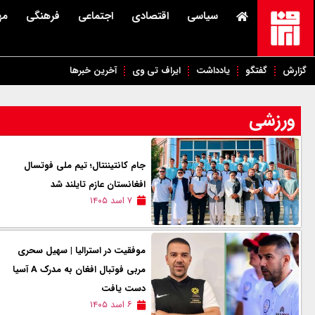
سیاسی
اقتصادی
اجتماعی
فرهنگی
مه
گزارش
گفتگو
یادداشت
ایراف تی وی
آخرین خبرها
ورزشی
جام کانتیننتال؛ تیم ملی فوتسال
افغانستان عازم تایلند شد
۷ اسد ۱۴۰۵
موفقیت در استرالیا | سهیل سحری
مربی فوتبال افغان به مدرک A آسیا
دست یافت
۶ اسد ۱۴۰۵