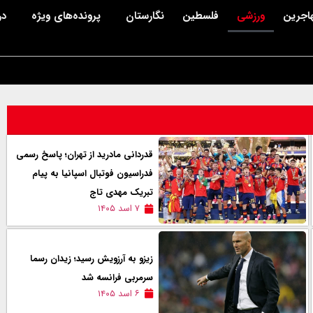
اجرین
ورزشی
فلسطین
نگارستان
پرونده‌های ویژه
در
قدردانی مادرید از تهران؛ پاسخ رسمی
فدراسیون فوتبال اسپانیا به پیام
تبریک مهدی تاج
۷ اسد ۱۴۰۵
زیزو به آرزویش رسید؛ زیدان رسما
سرمربی فرانسه شد
۶ اسد ۱۴۰۵