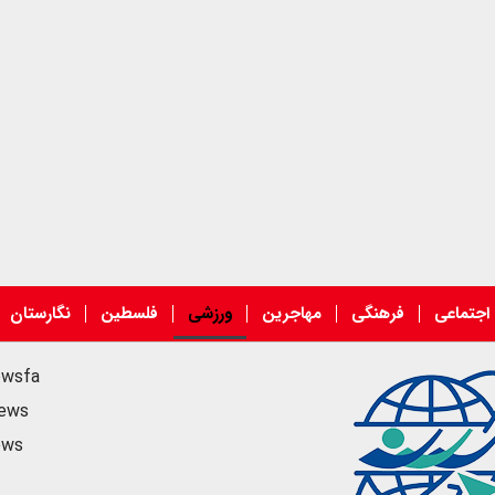
اجتماعی
فرهنگی
مهاجرین
ورزشی
فلسطین
نگارستان
ewsfa
news
ews