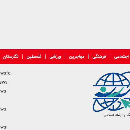
اجتماعی
فرهنگی
مهاجرین
ورزشی
فلسطین
نگارستان
ewsfa
news
ews
ews
گ و ارشاد اسلامی
ews