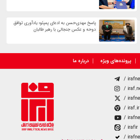
پاسخ مهدی‌حسن به ادعای پمپئو؛ یادآوری توافق
دوحه و عکس جنجالی با رهبر طالبان
پرونده‌های ویژه
درباره ما
/ irafn
/ iraf.
/ irafn
/ iraf.ir
/ irafn
/ irafir
/ irafn