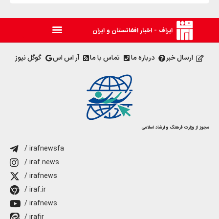
ایراف - اخبار افغانستان و ایران
ارسال خبر
درباره ما
تماس با ما
آر اس اس
گوگل نیوز
مجوز از وزارت فرهنگ و ارشاد اسلامی
/ irafnewsfa
/ iraf.news
/ irafnews
/ iraf.ir
/ irafnews
/ irafir