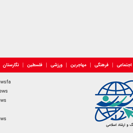
اجتماعی
فرهنگی
مهاجرین
ورزشی
فلسطین
نگارستان
ewsfa
news
ews
ews
گ و ارشاد اسلامی