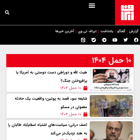
گزارش
گفتگو
یادداشت
ایراف تی وی
آخرین خبرها
۱۰ حمل ۱۴۰۴
هبت الله و دوراهی دست دوستی به آمریکا یا
برافروختن جنگ؟
۱۰ حمل ۱۴۰۴
شایعه سوء قصد به پوتین؛ واقعیت یک حادثه
معمولی در مسکو
۱۰ حمل ۱۴۰۴
آصف درانی؛ سیاست‌های اشتباه اسلام‌آباد طالبان را
به هند نزدیک‌تر می‌کند