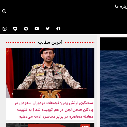
باره ما
آخرین مطالب
سخنگوی ارتش یمن: تجمعات مزدوران سعودی در
پادگان صحن‌الجن در هم کوبیده شد | به تثبیت
معادله محاصره در برابر محاصره ادامه می‌دهیم