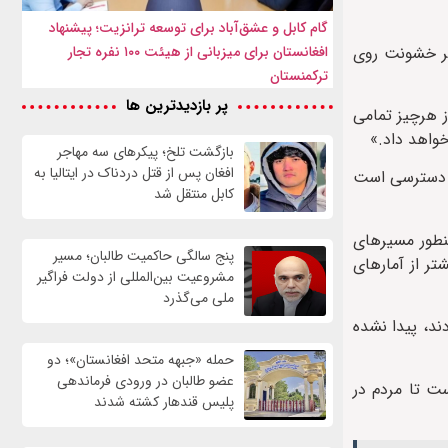
گام کابل و عشق‌آباد برای توسعه ترانزیت؛ پیشنهاد
ت درصد نیز بر اثر خشونت روی
افغانستان برای میزبانی از هیئت ۱۰۰ نفره تجار
ترکمنستان
پر بازدیدترین ها
ز هرچیز تمامی
خواهد داد.»
بازگشت تلخ؛ پیکرهای سه مهاجر
افغان پس از قتل دردناک در ایتالیا به
بل دسترسی است
کابل منتقل شد
نطور مسیرهای
پنج سالگی حاکمیت طالبان؛ مسیر
تر از آمارهای
مشروعیت بین‌المللی از دولت فراگیر
ملی می‌گذرد
د را از دست دادند، پیدا نشده
حمله «جبهه متحد افغانستان»؛ دو
عضو طالبان در ورودی فرماندهی
ست تا مردم در
پلیس قندهار کشته شدند