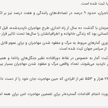
گیا ثبت شده است.
کمی بیش‌تر از نصف تلفات در سال گذشته مربوط به غرق شدن مهاجران، حدود ۹ درصد در تصادف‌های رانندگی و هف
مزمان با گذشت ده سال از راه اندازی طرح مهاجران ناپدید‌شده، قبل ا
نسانی بود که زندگی خانواده و اطرافیانشان را سال‌ها تحت تاثیر قرار 
 آوری آمارهای مربوط به مرگ و مفقود شدن مهاجران و برای عموم قا
ثبت آمار به خصوص در نقاط دورافتاده نظیر جنگل‌های پاناما و همی
ناپدید می‌شوند، تعداد واقعی مرگ و مفقود شدن مهاجران بسیار بیش
براساس آمارهای «طرح مهاجران ناپدید‌شده» از سال ۲۰۱۴ اجساد ۲۶ هزار و ۵۵۳ نفر از افرادی که حین مهاجرت جان خو
رورت انجام اقدامات گسترده‌تر برای تضمین مهاجرت امن برای همه ا