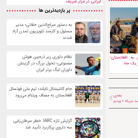
ایرانی در مزار شریف
پر بازدیدترین ها
به دستور سراج‌الدین حقانی؛ مدیر
مسئول و کارمند تلویزیون تمدن آزاد
شدند
نظام داوری زیر ذره‌بین هوش
به افغانستان؛
مصنوعی؛ تحول بزرگ در گزینش
داوران لیگ برتر ایران
جام کانتیننتال تایلند؛ تیم ملی فوتسال
افغانستان به مصاف ویتنام می‌رود
بعدی
سد جریکه + ویدیو
گزارش تازه IARC: خطر سرطان‌زایی
سه داروی پرکاربرد تأیید شد