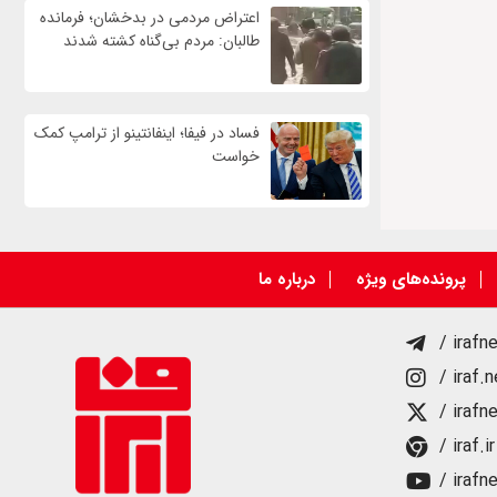
اعتراض مردمی در بدخشان؛ فرمانده
طالبان: مردم بی‌گناه کشته شدند
فساد در فیفا؛ اینفانتینو از ترامپ کمک
خواست
پرونده‌های ویژه
درباره ما
/ irafn
/ iraf.
/ irafn
/ iraf.ir
/ irafn