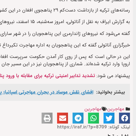
رسانه‌های ترکیه از بازداشت دست‌کم ۲۹ پناهجوی افغان در این کشور خبر داده‌اند.
به گزارش ایراف به نقل از آناتولی، امروز سه‌شنبه، ۱۵ اسفند، نیروهای امنیتی این کشور ۲۹ پناهجوی «غیرقانونی» افغان را بازداشت کرده‌اند.
گفته می‌شود که نیروهای ژاندارمری این پناهجویان را در شهر سارای
خبرگزاری آناتولی گفته که این پناهجویان به اداره مهاجرت تکیرداغ تر
این در حالی است که پس از روی‌ کار آمدن حکومت سرپرست افغانستا
اروپا وارد ترکیه شده‌اند. شماری از پناهجویان نیز در این مسیر جان خ
پیشنهاد می شود:
تشدید تدابیر امنیتی ترکیه برای مقابله با ورود پ
بیشتر بخوانید:
افشای نقش موساد در بحران مهاجرتی اسپانیا؛ پرو
مهاجرین
مهاجرین
لینک کوتاه: https://iraf.ir/?p=8709