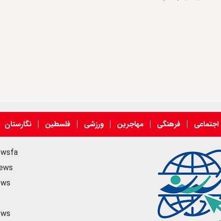
اجتماعی
فرهنگی
مهاجرین
ورزشی
فلسطین
نگارستان
ewsfa
news
ews
ews