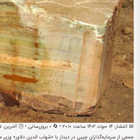
📅 انتشار: ۱۴ حوت ۱۴۰۲ ساعت ۲۰:۱۰ • 🔄 ۰ بروزرسانی • 🕒 آخرین: ۱۵ حوت ۱۴۰۲ ساعت ۰۹:۳۵
جمعی از سرمایه‌گذاران چینی در دیدار با «شهاب الدین دلاور» وزی