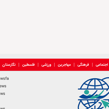
اجتماعی
فرهنگی
مهاجرین
ورزشی
فلسطین
نگارستان
ewsfa
news
ews
ews