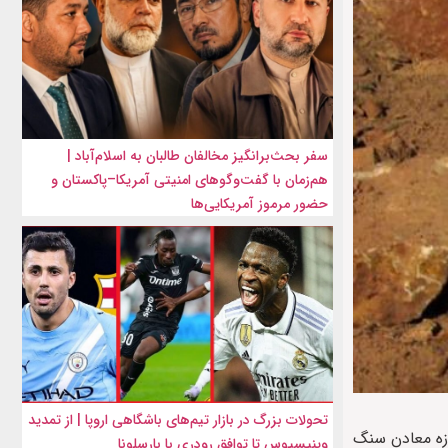
سفر بحث‌برانگیز مخالفان طالبان به اسلام‌آباد |
هم‌زمان با گفت‌وگوهای امنیتی آمریکا–پاکستان و
حضور مرموز آمریکایی‌ها
تحولات بزرگ در بازار تیم‌های باشگاهی اروپا | از تمدید
وزه معادن سنگ
وینیسیوس تا توافق رودری با بارسلونا