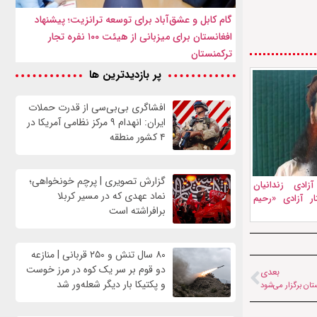
گام کابل و عشق‌آباد برای توسعه ترانزیت؛ پیشنهاد
افغانستان برای میزبانی از هیئت ۱۰۰ نفره تجار
ترکمنستان
پر بازدیدترین ها
افشاگری بی‌بی‌سی از قدرت حملات
ایران: انهدام ۹ مرکز نظامی آمریکا در
۴ کشور منطقه
گزارش تصویری | پرچم خونخواهی؛
ادی زندانیان
نماد عهدی که در مسیر کربلا
ار آزادی «رحیم
برافراشته است
۸۰ سال تنش و ۲۵۰ قربانی | منازعه
دو قوم بر سر یک کوه در مرز خوست
بعدی
و پکتیکا بار دیگر شعله‌ور شد
ان برگزار می‌شود