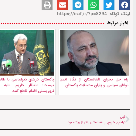
لینک کوتاه: https://iraf.ir/?p=8294
اخبار مرتبط
راه حل بحران افغانستان از نگاه اتمر:
پاکستان: درهای دیپلماسی با طال
توافق سیاسی و پایان مداخلات پاکستان
نیست؛ انتظار داریم علیه گر
تروریستی اقدام قاطع کنند
قبل
ترامپ: خروج از افغانستان بدتر از ویتنام بود