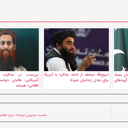
بان بسته
ذبیح‌الله مجاهد از ادامه مذاکره با آمریکا
بن‌بست در مذاکرات آز
وه‌های
برای تبادل زندانیان خبرداد
آمریکایی؛ طالبان خواست
افغانی» هستند
نشست مشورتی «یوناما» درباره افغانست