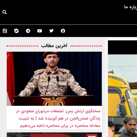
باره ما
آخرین مطالب
سخنگوی ارتش یمن: تجمعات مزدوران سعودی در
پادگان صحن‌الجن در هم کوبیده شد | به تثبیت
معادله محاصره در برابر محاصره ادامه می‌دهیم