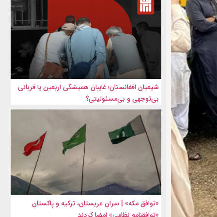
شیعیان افغانستان؛ غایبان همیشگی اربعین یا قربانی
بی‌توجهی و بی‌مسئولیتی؟
«توافق مکه» | سران عربستان، ترکیه و پاکستان
«توافقنامه نظامی» امضا کردند