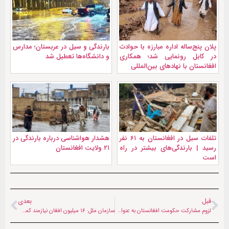
پلان پنج‌ساله اداره مبارزه با حوادث
بارندگی و سیل در عربستان؛ مدارس
در کابل رونمایی شد؛ همکاری
و دانشگاه‌ها تعطیل شد
افغانستان با نهادهای بین‌المللی
تلفات سیل در افغانستان به ۶۱ نفر
هشدار هواشناسی درباره بارندگی در
رسید | بارندگی‌های بیشتر در راه
۲۱ ولایت افغانستان
است
قبل
بعدی
لزوم مشارکت حکومت افغانستان به عنوان طرف «مسئول و حاکم» در محافل بین‌المللی
سازمان ملل: ۱۶ میلیون افغان نیازمند کمک غذایی هستند