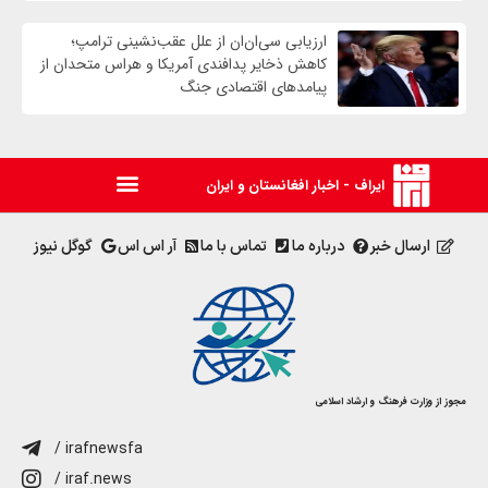
ارزیابی سی‌ان‌ان از علل عقب‌نشینی ترامپ؛
کاهش ذخایر پدافندی آمریکا و هراس متحدان از
پیامدهای اقتصادی جنگ
ایراف - اخبار افغانستان و ایران
ارسال خبر
درباره ما
تماس با ما
آر اس اس
گوگل نیوز
مجوز از وزارت فرهنگ و ارشاد اسلامی
/ irafnewsfa
/ iraf.news