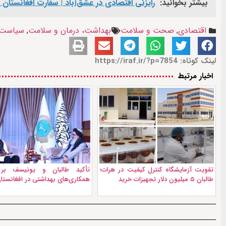
بیشتر بخوانید:
رایزنی اقتصادی در عشق‌آباد | سفارت افغانستان ا
اقتصادی
,
صحت و سلامت
بهداشت، درمان و سلامت
,
سیاست ا
لینک کوتاه: https://iraf.ir/?p=7854
اخبار مرتبط
تقویت آزمایشگاه کنترل کیفیت در هرات؛
تأکید طالبان و یونیسف بر
طالبان ۵ میلیون دلار تجهیزات خرید
همکاری‌های بهداشتی در افغانستا