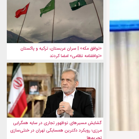
«توافق مکه» | سران عربستان، ترکیه و پاکستان
«توافقنامه نظامی» امضا کردند
گشایش مسیرهای نوظهور تجاری در سایه همگرایی
مرزی؛ رویکرد دکترین همسایگی تهران در خنثی‌سازی
تحریم‌ها