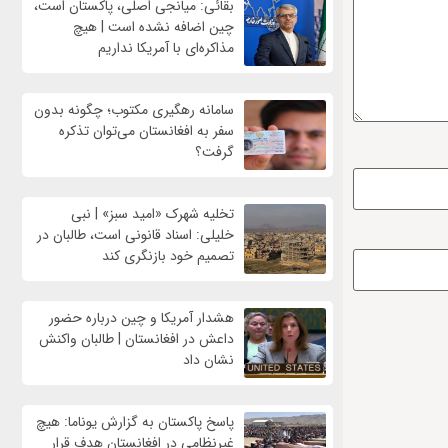
بقائی: میانجی اصلی، پاکستان است،
چین اضافه نشده است | هیچ
مذاکره‌ای با آمریکا نداریم
سامانه رهگیری مکتوب؛ چگونه بدون
سفر به افغانستان می‌توان تذکره
گرفت؟
تخلیه شهرک «امید سبز» | نبی
خلیلی: اسناد قانونی است، طالبان در
تصمیم خود بازنگری کند
هشدار آمریکا و چین درباره حضور
داعش در افغانستان | طالبان واکنش
نشان داد
پاسخ پاکستان به گزارش یوناما: هیچ
غیرنظامی در افغانستان هدف قرار