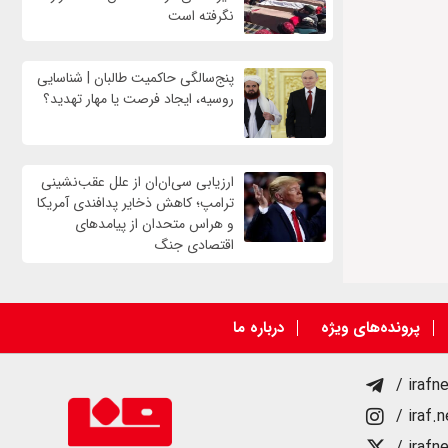
نگرفته است
پنج‌سالگی حاکمیت طالبان | شناسایی
روسیه، ایجاد فرصت‌ یا مهار تهدید؟
ارزیابی سی‌ان‌ان از علل عقب‌نشینی
ترامپ؛ کاهش ذخایر پدافندی آمریکا
و هراس متحدان از پیامدهای
اقتصادی جنگ
پرونده‌های ویژه
درباره ما
/ irafn
/ iraf.
/ irafn