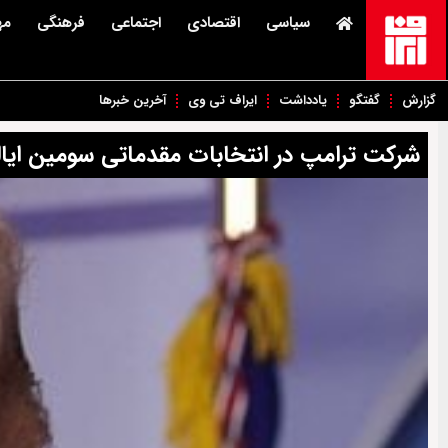
سیاسی
اقتصادی
اجتماعی
فرهنگی
مه
گزارش
گفتگو
یادداشت
ایراف تی وی
آخرین خبرها
شرکت ترامپ در انتخابات مقدماتی سومین ایا