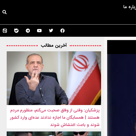
باره ما
آخرین مطالب
پزشکیان: وقتی از وفاق صحبت می‌کنم، منظورم مردم
هستند | همسایگان ما اجازه ندادند عده‌ای وارد کشور
شوند و باعث اغتشاش شوند