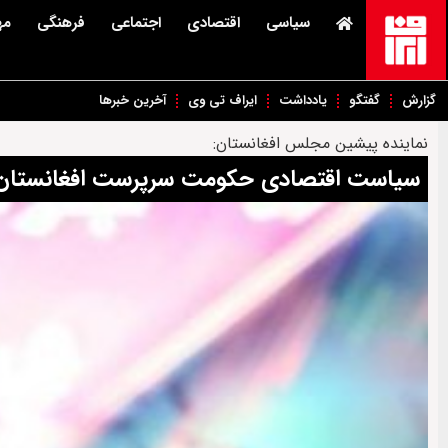
سیاسی
اقتصادی
اجتماعی
فرهنگی
مه
گزارش
گفتگو
یادداشت
ایراف تی وی
آخرین خبرها
نماینده پیشین مجلس افغانستان:
سیاست اقتصادی حکومت سرپرست افغانستان 