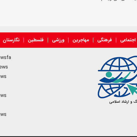
اجتماعی
فرهنگی
مهاجرین
ورزشی
فلسطین
نگارستان
ewsfa
news
ews
ews
گ و ارشاد اسلامی
ews