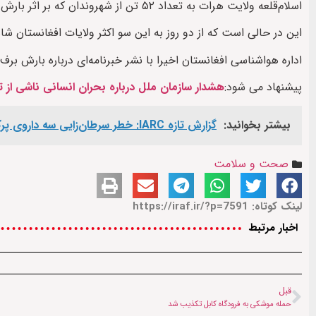
اسلام‌قلعه ولایت هرات به تعداد ۵۲ تن از شهروندان که بر اثر‌ بارش برف شدید شب گذشته در برف گیر مانده بودند نجات داده شدند.
این در حالی است که از دو روز به این سو اکثر ولایات افغانستان ش
اداره هواشناسی افغانستان اخیرا با نشر خبرنامه‌ای درباره بارش برف شدید در ۲۴ ولایت کشور هش
پیشنهاد می شود:
هشدار سازمان ملل درباره بحران انسانی ناشی از ت
بیشتر بخوانید:
گزارش تازه IARC: خطر سرطان‌زایی سه داروی پرکاربرد تأیید شد
صحت و سلامت
لینک کوتاه: https://iraf.ir/?p=7591
اخبار مرتبط
قبل
حمله موشکی به فرودگاه کابل تکذیب شد