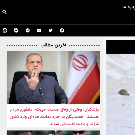
باره ما
آخرین مطالب
پزشکیان: وقتی از وفاق صحبت می‌کنم، منظورم مردم
هستند | همسایگان ما اجازه ندادند عده‌ای وارد کشور
شوند و باعث اغتشاش شوند