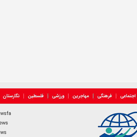
اجتماعی
فرهنگی
مهاجرین
ورزشی
فلسطین
نگارستان
ewsfa
news
ews