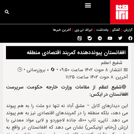
گزارش
گفتگو
یادداشت
ایراف تی وی
آخرین خبرها
افغانستان پیونددهنده کمربند اقتصادی منطقه
شفیع اعظم
📅 انتشار: ۸ حوت ۱۴۰۲ ساعت ۰۹:۵۰ • 🔄 ۰ بروزرسانی • 🕒
آخرین: ۸ حوت ۱۴۰۲ ساعت ۱۱:۲۵
🔴
شفیع اعظم از مقامات وزارت خارجه حکومت سرپرست
افغانستان در ایکس:
این دیدارهای کابل – عشق آباد نه تنها دو ملت را به هم پیوند
می دهد، بلکه منطقه را در کمربندهای اقتصادی نیز به هم پیوند
می دهد. تاپی، تاپ ۵۰۰، جاده لاجوردو و لابی مواد معدنی با
ارزش (رخام، اونیکس) نشان می دهد که افغانستان در واقع به