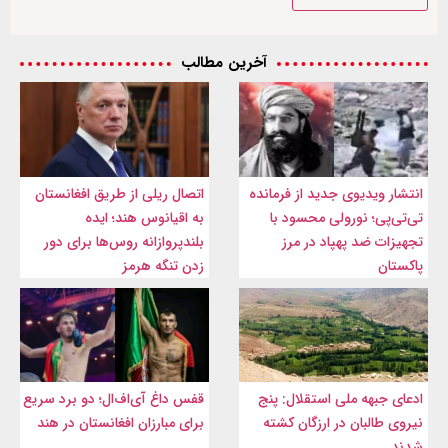
آخرین مطالب
انتشار ویدیوی جدید از فرمانده
اتصال ریلی از طریق افغانستان
تی‌تی‌پی؛ نورولی محسود با
به اقیانوس هند؛ ایده
تجهیزات ضد پهپاد در مرز
بلندپروازانه روس‌ها برای دور
پاکستان
زدن تنگه هرمز
ادعای جبهه ملی استقلال: پنج
قفس داغ آی‌اف‌ال؛ دو برد سریع
نیروی طالبان در ارزگان کشته
برای مبارزان افغانستان در هند
شدند