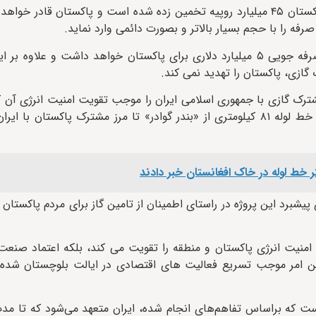
هزینه احداث خط لوله گاز از مرز ایران تا بندر گوادر در بلوچستان پاکستان ۴۵ میلیارد روپیه تخمین زده شده است و پاکست
ه صرفه را با حجم بسیار بالاتر و بصورت دائمی وارد نماید.
پایگاه خبری جیو نیوز نوشت: تکمیل خط لوله انتقال گاز از ایران صرفه جویی ۵ میلیارد دلاری برای پاکستان خواهد د
گازی، پاکستان را تهدید نمی کند.
شترک گازی با جمهوری اسلامی ایران را موجب تقویت امنیت انرژی آن
اعلام کرد که کمیته انرژی در کابینه دولت پاکستان با طرح احداث خط لوله ۸۱ کیلومتری از «بندر گوادر» تا مرز مشترک 
یشبرد این پروژه در راستای اطمینان از تامین گاز برای مردم پاکستان و
 امنیت انرژی پاکستان و منطقه را تقویت می کند، بلکه اعتماد صنعت 
 امر موجب تسریع فعالیت های اقتصادی در ایالت بلوچستان شده