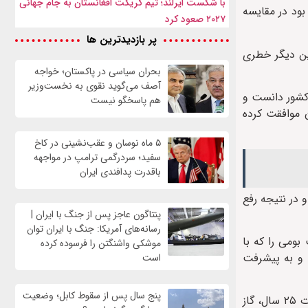
با شکست ایرلند؛ تیم کریکت افغانستان به جام جهانی
ان قادر خواهد بود در مقایسه
۲۰۲۷ صعود کرد
پر بازدیدترین ها
اشت و علاوه بر این دیگر خطری
بحران سیاسی در پاکستان؛ خواجه
آصف می‌گوید نقوی به نخست‌وزیر
 کشور دانست و
هم پاسخگو نیست
پاکستان با ایران موافقت کرده
۵ ماه نوسان و عقب‌نشینی در کاخ
سفید؛ سردرگمی ترامپ در مواجهه
باقدرت پدافندی ایران
 در نتیجه رفع
پنتاگون عاجز پس از جنگ با ایران |
رسانه‌های آمریکا: جنگ با ایران توان
بومی را که با
موشکی واشنگتن را فرسوده کرده
 و به پیشرفت
است
پنج سال پس از سقوط کابل؛ وضعیت
خط لولهٔ صلح نام خط لولهٔ گاز صادراتی ایران به هند و پاکستان است که براساس تفاهم‌های انجام شده، ایران متعهد می‌شود که تا مدت ۲۵ سال، گاز