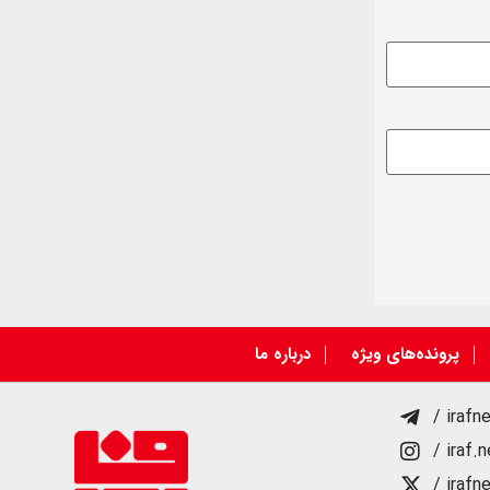
پرونده‌های ویژه
درباره ما
/ irafn
/ iraf.
/ irafn