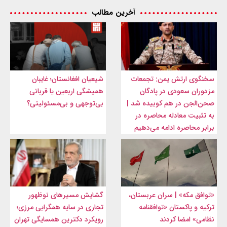
آخرین مطالب
سخنگوی ارتش یمن: تجمعات
شیعیان افغانستان؛ غایبان
مزدوران سعودی در پادگان
همیشگی اربعین یا قربانی
صحن‌الجن در هم کوبیده شد |
بی‌توجهی و بی‌مسئولیتی؟
به تثبیت معادله محاصره در
برابر محاصره ادامه می‌دهیم
«توافق مکه» | سران عربستان،
گشایش مسیرهای نوظهور
ترکیه و پاکستان «توافقنامه
تجاری در سایه همگرایی مرزی؛
نظامی» امضا کردند
رویکرد دکترین همسایگی تهران