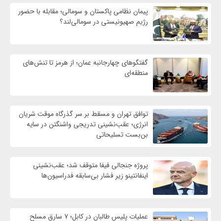
پیمان نظامی پاکستان و سومالی؛ مقابله با حضور
رژيم صهیونیستی در سومالی‌لند؟
گفتگوهای چهارجانبه عمان؛ از هرمز تا تنش‌های
منطقه‌ای
توافق تهران و مسقط بر سر گذرگاه موقت شریان
انرژی؛ عقب‌نشینی تدریجی واشنگتن در سایه
بن‌بست تسلیحاتی
پروژه جنجالی فیفا متوقف شد؛ عقب‌نشینی
اینفانتینو زیر فشار بی‌سابقه فدراسیون‌ها
عملیات پلیس طالبان در کابل؛ ۷ سارق مسلح