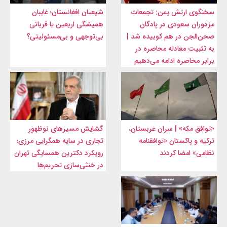
سخنگوی ارتش یمن: تجمعات
شیعیان افغانستان؛ غایبان
مزدوران سعودی در پادگان
همیشگی اربعین یا قربانی
صحن‌الجن در هم کوبیده شد |
بی‌توجهی و بی‌مسئولیتی؟
به تثبیت معادله محاصره در
برابر محاصره ادامه می‌دهیم
«توافق مکه» | سران عربستان،
گشایش مسیرهای نوظهور
ترکیه و پاکستان «توافقنامه
تجاری در سایه همگرایی مرزی؛
نظامی» امضا کردند
رویکرد دکترین همسایگی تهران
در خنثی‌سازی تحریم‌ها