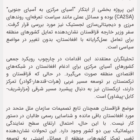
این پروژه بخشی از ابتکار “آسیای مرکزی به آسیای جنوبی”
(CA2SA) بوده و مسائل عملی مانند سیاست تعرفه‌ای، روندهای
مرزی و دیجیتالی‌سازی لجستیک نیز مورد بررسی قرار گرفت.
سفر وزیر خارجه قزاقستان نشان‌دهنده تمایل کشورهای منطقه
برای تعامل عمل‌گرایانه با افغانستان، بدون تغییر در مواضع
سیاسی است.
تحلیلگران معتقدند این اقدامات در چارچوب رویکرد جمعی
کشورهای آسیای مرکزی برای ادغام افغانستان در شبکه‌های
اقتصادی منطقه صورت می‌گیرد. در حالی که قزاقستان و
ترکمنستان بر توسعه مسیر غربی (هرات-قندهار-گوادر) تمرکز
دارند، ازبکستان نیز به دنبال پیشبرد مسیر شرقی (مزارشریف-
کابل-پیشاور) است.
موضع قزاقستان همچنان تابع تصمیمات سازمان ملل متحد در
مورد افغانستان باقی مانده و شناسایی رسمی طالبان در دستور
کار نیست. با این حال، احتمال ارتقای سطح نمایندگی
دیپلماتیک بین دو کشور وجود دارد. این تحولات نشان‌دهنده
تغییر تمرکز کشورهای منطقه از مسائل امنیتی به توسعه