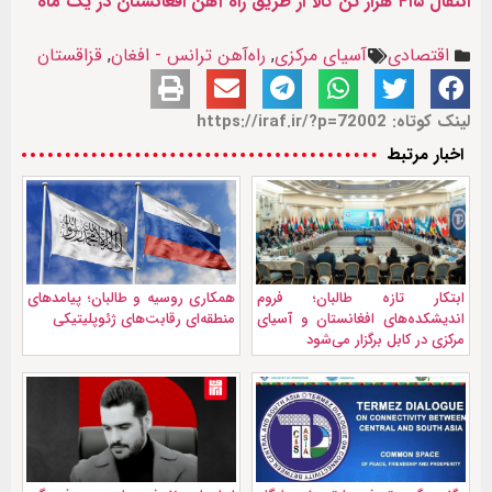
انتقال ۴۱۵ هزار تن کالا از طریق راه آهن افغانستان در یک ماه
اقتصادی
آسیای مرکزی
,
راه‌آهن ترانس - افغان
,
قزاقستان
لینک کوتاه: https://iraf.ir/?p=72002
اخبار مرتبط
ابتکار تازه طالبان؛ فروم
همکاری روسيه و طالبان؛ پیامدهای
اندیشکده‌های افغانستان و آسیای
منطقه‌ای رقابت‌های ژئوپلیتیکی
مرکزی در کابل برگزار می‌شود