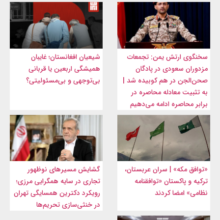
سخنگوی ارتش یمن: تجمعات
شیعیان افغانستان؛ غایبان
مزدوران سعودی در پادگان
همیشگی اربعین یا قربانی
صحن‌الجن در هم کوبیده شد |
بی‌توجهی و بی‌مسئولیتی؟
به تثبیت معادله محاصره در
برابر محاصره ادامه می‌دهیم
«توافق مکه» | سران عربستان،
گشایش مسیرهای نوظهور
ترکیه و پاکستان «توافقنامه
تجاری در سایه همگرایی مرزی؛
نظامی» امضا کردند
رویکرد دکترین همسایگی تهران
در خنثی‌سازی تحریم‌ها