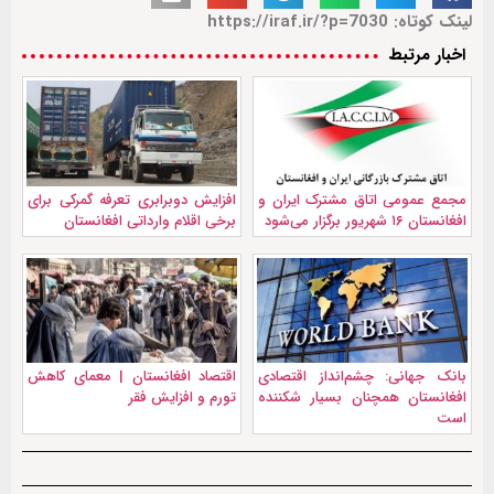
لینک کوتاه: https://iraf.ir/?p=7030
اخبار مرتبط
مجمع عمومی اتاق مشترک ایران و
افزایش دوبرابری تعرفه گمرکی برای
افغانستان ۱۶ شهریور برگزار می‌شود
برخی اقلام وارداتی افغانستان
بانک جهانی: چشم‌انداز اقتصادی
اقتصاد افغانستان | معمای کاهش
افغانستان همچنان بسیار شکننده
تورم و افزایش فقر
است