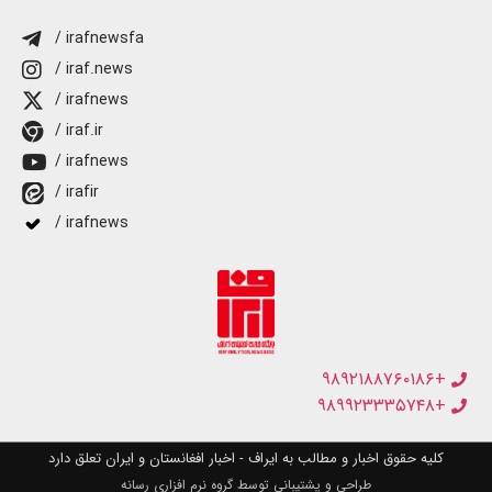
/ irafnewsfa
/ iraf.news
/ irafnews
/ iraf.ir
/ irafnews
/ irafir
/ irafnews
+۹۸۹۲۱۸۸۷۶۰۱۸۶
+۹۸۹۹۲۳۳۳۵۷۴۸
کلیه حقوق اخبار و مطالب به ایراف - اخبار افغانستان و ایران تعلق دارد
طراحی و پشتیبانی توسط گروه نرم افزاری رسانه