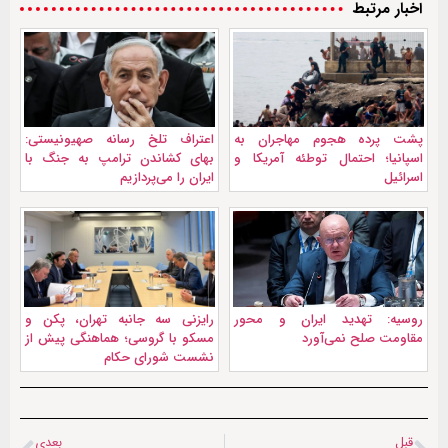
اخبار مرتبط
پشت پرده هجوم مهاجران به
اعتراف تلخ رسانه صهیونیستی:
اسپانیا؛ احتمال توطئه آمریکا و
بهای کشاندن ترامپ به جنگ با
اسرائیل
ایران را می‌پردازیم
روسیه: تهدید ایران و محور
رایزنی سه جانبه تهران، پکن و
مقاومت صلح نمی‌آورد
مسکو با گروسی؛ هماهنگی پیش از
نشست شورای حکام
قبل
بعدی