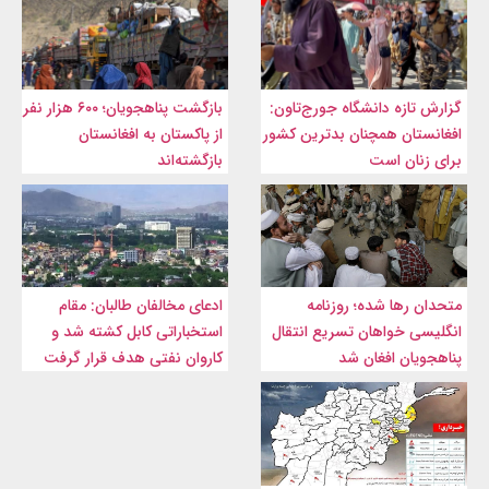
گزارش تازه دانشگاه جورج‌تاون:
بازگشت پناهجویان؛ ۶۰۰ هزار نفر
افغانستان همچنان بدترین کشور
از پاکستان به افغانستان
برای زنان است
بازگشته‌اند
متحدان رها شده؛ روزنامه
ادعای مخالفان طالبان: مقام
انگلیسی خواهان تسریع انتقال
استخباراتی کابل کشته شد و
پناهجویان افغان شد
کاروان نفتی هدف قرار گرفت