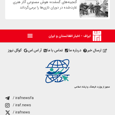
گنجینه‌های گمشده؛ هوش مصنوعی آثار هنری
غارت‌شده در دوران نازی‌ها را برمی‌گرداند
ایراف - اخبار افغانستان و ایران
ارسال خبر
درباره ما
تماس با ما
آر اس اس
گوگل نیوز
مجوز از وزارت فرهنگ و ارشاد اسلامی
/ irafnewsfa
/ iraf.news
/ irafnews