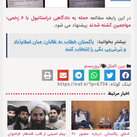
در این رابطه مطالعه
حمله به دادگاهی دراستانبول با ۶ زخمی؛
مهاجمین کشته شدند
پیشنهاد می شود.
بیشتر بخوانید:
پاکستان خطاب به طالبان: میان اسلام‌آباد
و تی‌تی‌پی یکی را انتخاب کنید
بین الملل
تروریسم
لینک کوتاه: https://iraf.ir/?p=6734
اخبار مرتبط
ادعای پاکستان درباره حضور ۲۰
پیام امنیتی از قلب قندهار؛ فراخوان