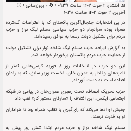
📅 انتشار: ۲ حوت ۱۴۰۲ ساعت ۰۹:۳۹ • 🔄 ۰ بروزرسانی • 🕒
آخرین: ۲ حوت ۱۴۰۲ ساعت ۱۰:۳۸
در پی انتخابات جنجال‌آفرین پاکستان که با اعتراضات گسترده
همراه بوده سرانجام دو حزب سیاسی مسلم لیگ نواز و حزب
مردم برای تشکیل دولت رسما به توافق رسیده‌اند.
به گزارش ایراف، حزب مسلم لیگ شاخه نواز برای تشکیل دولت
از حمایت حزب مردم پاکستان برخوردار خواهد شد.
این دو حزب در انتخابات روز ۸ فوریه کرسی‌هایی کمتر از
نامزدهای وفادار به عمران خان، نخست وزیر سابق، که به زندان
افتاده است به دست آوردند.
حزب تحریک انصاف، تحت رهبری عمران‌خان در پیامی در شبکه
اجتماعی ایکس، این ائتلاف را «سارقان دستور کار» لقب داد.
جنبش او ادعا می‌کند که رای‌گیری با تقلب همراه بود تا هواداران
او به قدرت نرسند.
مسلم لیگ شاخه نواز و حزب مردم ابتدا شش روز پیش به