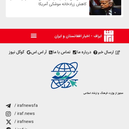
کاهش زرادخانه موشکی آمریکا
ایراف - اخبار افغانستان و ایران
ارسال خبر
درباره ما
تماس با ما
آر اس اس
گوگل نیوز
مجوز از وزارت فرهنگ و ارشاد اسلامی
/ irafnewsfa
/ iraf.news
/ irafnews