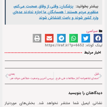
بیشتر بخوانید:
پزشکیان: وقتی از وفاق صحبت می‌کنم،
منظورم مردم هستند | همسایگان ما اجازه ندادند عده‌ای
وارد کشور شوند و باعث اغتشاش شوند
سیاسی
لینک کوتاه: https://iraf.ir/?p=6652
اخبار مرتبط
قبل
بعدی
امضای تفاهم‌نامه‌ آغاز مطالعات فنی طرح خط‌ آهن «ترانس افغان»
بررسی آخرین وضعیت خط‌‌آهن خواف-هرات در کمیسیون اقتصادی دولت سرپرست افغانستان
دیدگاهتان را بنویسید
نشانی ایمیل شما منتشر نخواهد شد.
بخش‌های موردنیاز