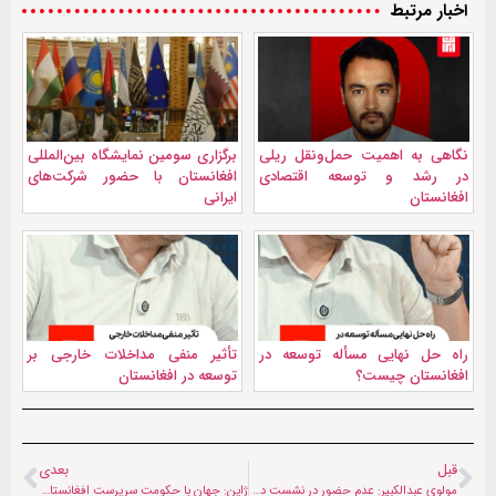
اخبار مرتبط
نگاهی به اهمیت حمل‌ونقل ریلی
برگزاری سومین نمایشگاه بین‌المللی
در رشد و توسعه اقتصادی
افغانستان با حضور شرکت‌های
افغانستان
ایرانی
راه حل نهایی مسأله توسعه در
تأثیر منفی مداخلات خارجی بر
افغانستان چیست؟
توسعه در افغانستان
قبل
بعدی
مولوی عبدالکبیر: عدم حضور در نشست دوحه به معنی تیرگی روابط ما با جهان نیست
ژاپن: جهان با حکومت سرپرست افغانستان تعامل کند